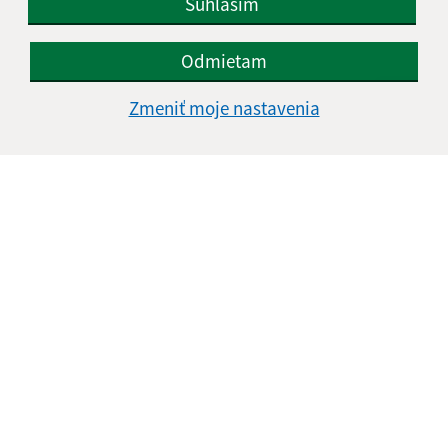
Súhlasím
Odmietam
Zmeniť moje nastavenia
Informácie o stránke:
Vyhlásenie o prístupnosti
Autorské práva
Ochrana osobných údajov
Navigácia:
Vytlačiť aktuálnu stránku
Mapa stránok