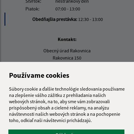
Štvrtok:
nestránkový deň
Piatok:
07:00 - 13:00
Obedňajšia prestávka:
12:30 - 13:00
Kontakt:
Obecný úrad Rakovnica
Rakovnica 150
049 31 Rožňavské Bystré
Používame cookies
obec@rakovnica.sk
+421 58 788 35 00
Súbory cookie a ďalšie technológie sledovania používame
na zlepšenie vášho zážitku z prehliadania našich
IČO: 00328677
webových stránok, na to, aby sme vám zobrazovali
prispôsobený obsah a cielené reklamy, na analýzu
návštevnosti našich webových stránok a na pochopenie
toho, odkiaľ naši návštevníci prichádzajú.