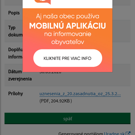
Popis
Filtrovať
Reset
Typ
Zasadnutia OZ
dokumentu
Doplňujúce
informácie
Dátum
30.03.2026
zverejnenia
Prílohy
uznesenia_z_20.zasadnutia_oz_25.3.2...
(PDF, 204.92KB )
späť
Generované portálom
Uradne.sk