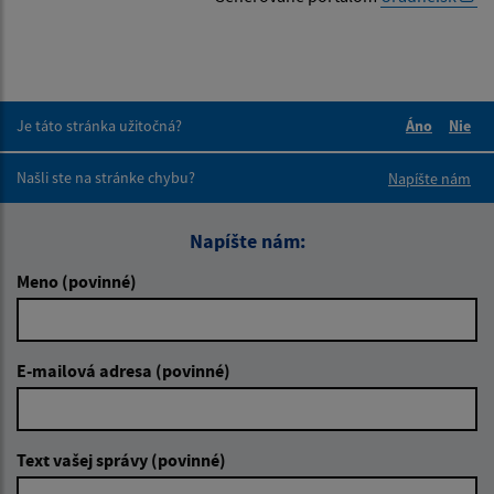
Je táto stránka užitočná?
Áno
Nie
Boli tieto 
Boli 
Našli ste na stránke chybu?
Napíšte nám
Napíšte nám:
Meno (povinné)
E-mailová adresa (povinné)
Text vašej správy (povinné)