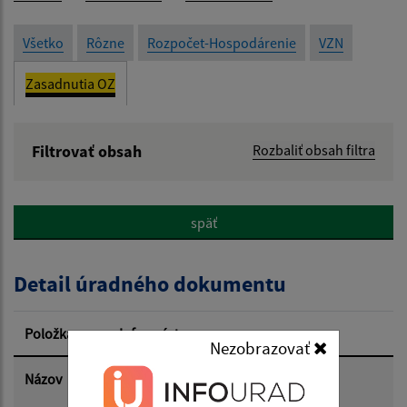
Všetko
Rôzne
Rozpočet-Hospodárenie
VZN
Zasadnutia OZ
Filtrovať obsah
Rozbaliť obsah filtra
Názov:
späť
Popis:
Detail úradného dokumentu
Dátum zverejnenia od:
Položka
Informácia
Nezobrazovať
Dátum zverejnenia do:
Názov
Uznesenia z 20.zasadnutia OZ dňa
25.3.2026