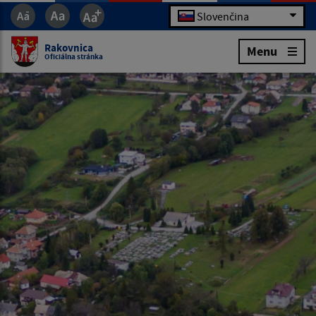
Slovenčina
Rakovnica
Menu
Oficiálna stránka