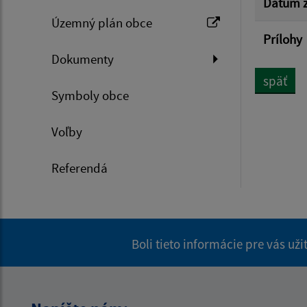
Dátum z
Územný plán obce
Prílohy
Dokumenty
späť
Symboly obce
Voľby
Referendá
Boli tieto informácie pre vás už