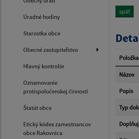
Obecný úrad
späť
Úradné hodiny
Dátum 
Starostka obce
Deta
Obecné zastupiteľstvo
Filtr
Položka
Hlavný kontrolór
Názov
Oznamovanie
Popis
protispoločenskej činnosti
Typ do
Štatút obce
Doplňuj
Etický kódex zamestnancov
obce Rakovnica