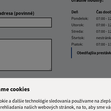
Deň
Čas doo
adresa (povinné)
Pondelok:
07:00 - 1
Utorok:
07:00 - 1
Streda:
07:00 - 1
Štvrtok:
nestránk
Piatok:
07:00 - 1
Obedňajšia prestáv
Google reCaptcha Response
Odoslať správu
ame cookies
okie a ďalšie technológie sledovania používame na zlepš
 prehliadania našich webových stránok, na to, aby sme v