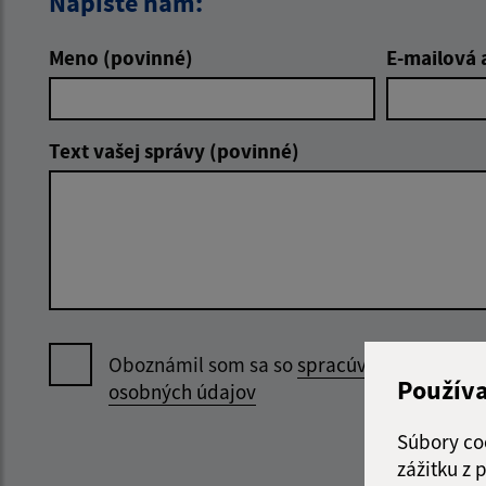
Napíšte nám:
Meno (povinné)
E-mailová 
Text vašej správy (povinné)
Oboznámil som sa so
spracúvaním
Použív
osobných údajov
Súbory co
zážitku z