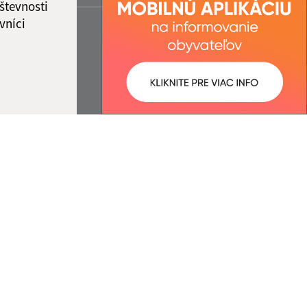
števnosti
vníci
ované:
Správca obsahu:
06:35 hod.
Správca obsahu je Obec
Rakovnica.