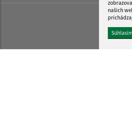
zobrazova
našich we
prichádza
Súhlasí
Informácie o stránke:
Navigácia:
Vyhlásenie o prístupnosti
Vytlačiť aktuálnu strá
Autorské práva
Mapa stránok