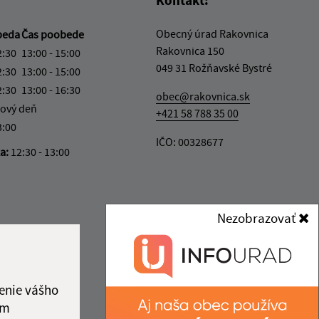
Obecný úrad Rakovnica
beda
Čas poobede
Rakovnica 150
2:30
13:00 - 15:00
049 31 Rožňavské Bystré
2:30
13:00 - 15:00
2:30
13:00 - 16:30
obec@rakovnica.sk
ový deň
+421 58 788 35 00
3:00
IČO: 00328677
ka:
12:30 - 13:00
Nezobrazovať
enie vášho
ám