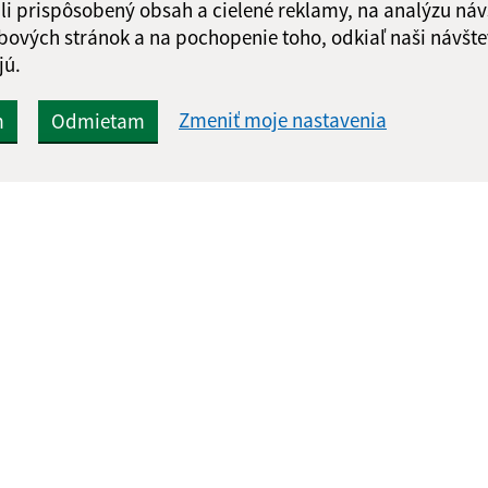
li prispôsobený obsah a cielené reklamy, na analýzu náv
bových stránok a na pochopenie toho, odkiaľ naši návšte
jú.
Zmeniť moje nastavenia
m
Odmietam
Rýchle odkazy:
Aktualiz
nku
Aktuality
07.08.2026 
Naša obec