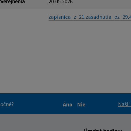
verejnenia
20.05.2026
zapisnica_z_21.zasadnutia_oz_29.4.
itočné?
Našli
Áno
Nie
Boli tieto informácie pre 
Boli tieto informáci
Úradné hodiny: