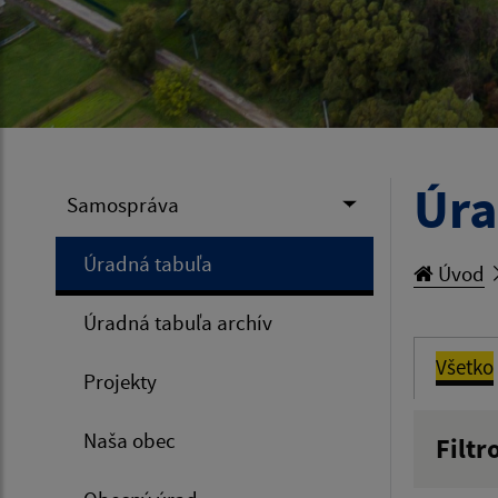
Úra
Samospráva
Úradná tabuľa
Úvod
Úradná tabuľa archív
Všetko
Projekty
Naša obec
Filtr
Názov