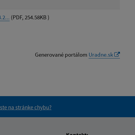
2...
(PDF, 254.58KB )
Generované portálom
Uradne.sk
 ste na stránke chybu?
vás užitočné?
e pre vás užitočné?
Kontakt: