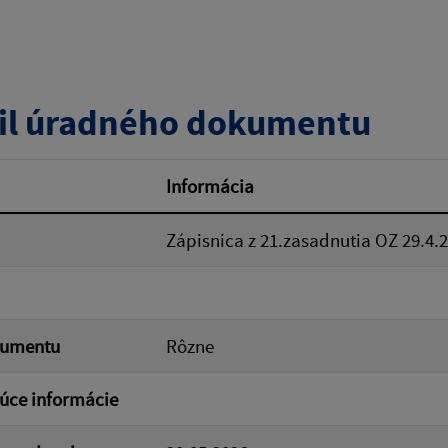
zverejnenia do:
il úradného dokumentu
ovať
Informácia
Zápisnica z 21.zasadnutia OZ 29.4.
kumentu
Rôzne
úce informácie