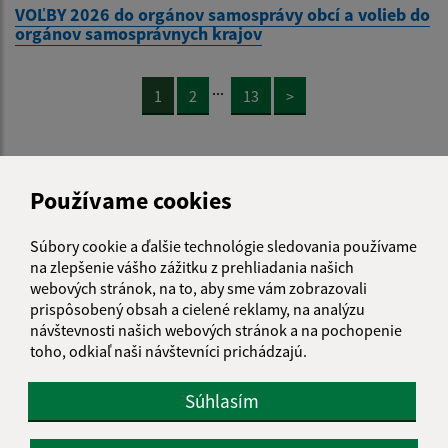
VOĽBY 2026 do orgánov samosprávy obcí a volieb do
orgánov samosprávnych krajov
...
1
2
13
>
Používame cookies
Je táto stránka užitočná?
Áno
Nie
Boli tieto 
Boli 
Súbory cookie a ďalšie technológie sledovania používame
na zlepšenie vášho zážitku z prehliadania našich
Našli ste na stránke chybu?
Napíšte nám
webových stránok, na to, aby sme vám zobrazovali
prispôsobený obsah a cielené reklamy, na analýzu
Napíšte nám:
návštevnosti našich webových stránok a na pochopenie
toho, odkiaľ naši návštevníci prichádzajú.
Meno (povinné)
Súhlasím