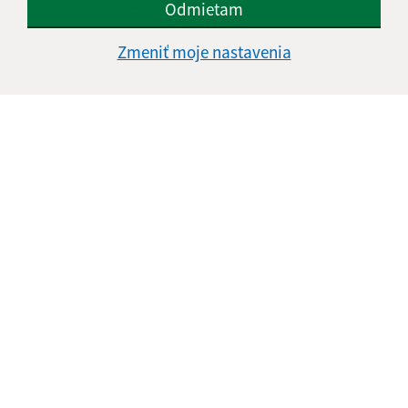
E-mailová adresa (povinné)
Odmietam
Zmeniť moje nastavenia
Text vašej správy (povinné)
Oboznámil som sa so
spracúvaním osobných
údajov
Google reCaptcha Response
Odoslať správu
Úradné hodiny: