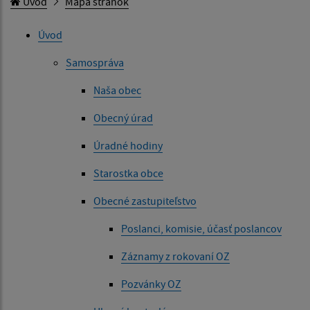
Úvod
Mapa stránok
Úvod
Samospráva
Naša obec
Obecný úrad
Úradné hodiny
Starostka obce
Obecné zastupiteľstvo
Poslanci, komisie, účasť poslancov
Záznamy z rokovaní OZ
Pozvánky OZ