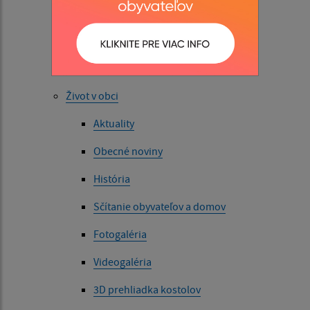
Úradná tabuľa
Úradná tabuľa archív
Projekty
Život v obci
Aktuality
Obecné noviny
História
Sčítanie obyvateľov a domov
Fotogaléria
Videogaléria
3D prehliadka kostolov