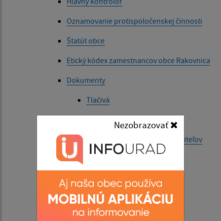
Hlavný kontrolór
Oznamovanie protispoločenskej činnosti
Štatút obce
Etický kódex zamestnancov obce Rakovnica
Dokumenty
Tlačivá
Ostatné dokumenty
Nezobrazovať
Majetkové priznania predstaviteľov
samosprávy
Symboly obce
Voľby
Referendá