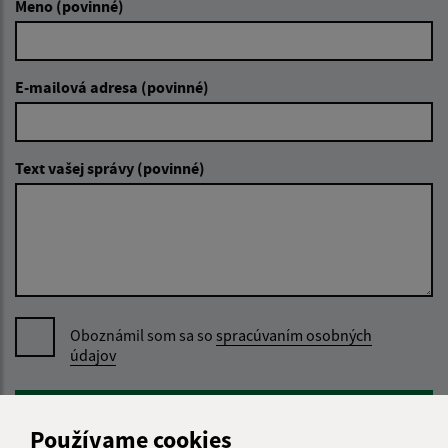
Meno (povinné)
E-mailová adresa (povinné)
Text vašej správy (povinné)
Oboznámil som sa so
spracúvaním osobných
údajov
Google reCaptcha Response
Odoslať správu
Používame cookies