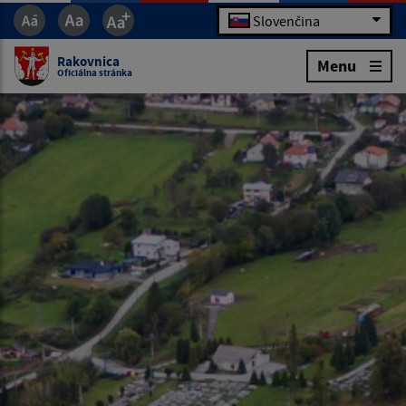
Slovenčina
Rakovnica
Menu
Oficiálna stránka