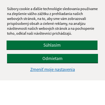
Súbory cookie a ďalšie technológie sledovania používame
na zlepšenie vášho zážitku z prehliadania našich
Úradné hodiny:
webových stránok, na to, aby sme vám zobrazovali
Deň
Čas doobeda
Čas poobede
prispôsobený obsah a cielené reklamy, na analýzu
návštevnosti našich webových stránok a na pochopenie
Pondelok:
07:00 - 12:30
13:00 - 15:00
toho, odkiaľ naši návštevníci prichádzajú.
Utorok:
07:00 - 12:30
13:00 - 15:00
Streda:
07:00 - 12:30
13:00 - 16:30
Súhlasím
Štvrtok:
nestránkový deň
Piatok:
07:00 - 13:00
Odmietam
Obedňajšia prestávka:
12:30 - 13:00
Zmeniť moje nastavenia
Kontakt:
Obecný úrad Rakovnica
Rakovnica 150
049 31 Rožňavské Bystré