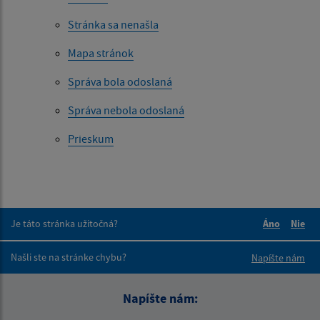
Stránka sa nenašla
Mapa stránok
Správa bola odoslaná
Správa nebola odoslaná
Prieskum
Je táto stránka užitočná?
Áno
Nie
Boli tieto 
Boli 
Našli ste na stránke chybu?
Napíšte nám
Napíšte nám: