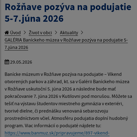
Rožňave pozýva na podujatie
5-7.júna 2026
Úvod
Život v obci
Aktuality
GALÉRIA Baníckeho múzea v Rožňave pozýva na podujatie 5-
7.júna 2026
29.05.2026
Banícke múzeum v Rožňave pozýva na podujatie – Víkend
otvorených parkov a záhrad, kt. sa v Galérii Baníckeho múzea
v Rožňave uskutoční 5. júna 2026 a následne bude mať
pokračovanie 7. júna 2026 v Kutilovni pod morušou. Môžete sa
tešiť na výstavu študentov miestneho gymnázia v exteriéri,
tvorivé dielne, či prednášku venovaná sebarozvoju
prostredníctvom včiel. Atmosféru podujatia doplní hudobný
program. Viac informácií o podujaté nájdete tu:
https://www.banmuz.sk/pripravujeme/897-vikend-