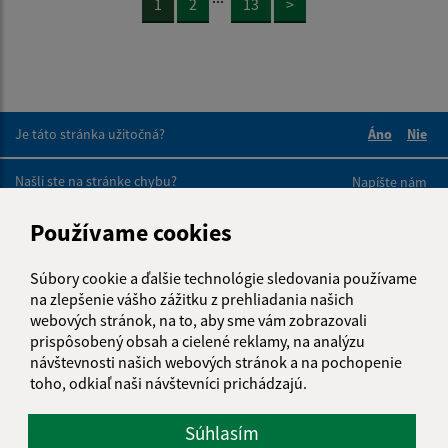
1
2
13
>
Je táto stránka užitočná?
Áno
Nie
Boli tieto 
Boli 
Našli ste na stránke chybu?
Napíšte nám
Používame cookies
Napíšte nám:
Meno (povinné)
Súbory cookie a ďalšie technológie sledovania používame
na zlepšenie vášho zážitku z prehliadania našich
webových stránok, na to, aby sme vám zobrazovali
prispôsobený obsah a cielené reklamy, na analýzu
E-mailová adresa (povinné)
návštevnosti našich webových stránok a na pochopenie
toho, odkiaľ naši návštevníci prichádzajú.
Súhlasím
Text vašej správy (povinné)