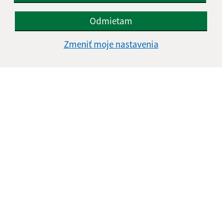
Odmietam
Zmeniť moje nastavenia
Oboznámil som sa so
spracúvaním osobných
údajov
Google reCaptcha Response
Odoslať správu
Úradné hodiny:
Deň
Čas doobeda
Čas poobede
Pondelok:
07:00 - 12:30
13:00 - 15:00
Utorok:
07:00 - 12:30
13:00 - 15:00
Streda:
07:00 - 12:30
13:00 - 16:30