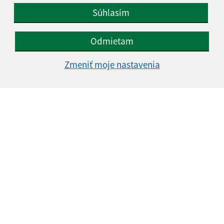
Súhlasím
Oboznámil som sa so
spracúvaním osobných
Odmietam
údajov
Zmeniť moje nastavenia
Google reCaptcha Response
Odoslať správu
Úradné hodiny:
Deň
Čas doobeda
Čas poobede
Pondelok:
07:00 - 12:30
13:00 - 15:00
Utorok:
07:00 - 12:30
13:00 - 15:00
Streda:
07:00 - 12:30
13:00 - 16:30
Štvrtok:
nestránkový deň
Piatok:
07:00 - 13:00