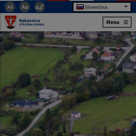
Slovenčina
Rakovnica
Menu
Oficiálna stránka