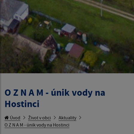
O Z N A M - únik vody na
Hostinci
Úvod
Život v obci
Aktuality
O Z N A M - únik vody na Hostinci