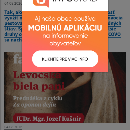
04.08.2026
Tak, ako každý rok, aj tento ponúkame možnosť
využiť naše služby muštovania – spracovanie ovocia
pestovateľov a výrobu kvalitných 100% prírodných
štiav. Spracujeme jablká, hrušky, hrozno a ďalšie
druhy ovocia a zeleniny. Naša prevádzka OVOCOVO
sa nachádza
04.08.2026