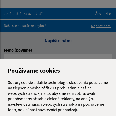
Je táto stránka užitočná?
Áno
Nie
Boli tieto 
Boli 
Našli ste na stránke chybu?
Napíšte nám
Napíšte nám:
Meno (povinné)
Používame cookies
E-mailová adresa (povinné)
Súbory cookie a ďalšie technológie sledovania používame
na zlepšenie vášho zážitku z prehliadania našich
Text vašej správy (povinné)
webových stránok, na to, aby sme vám zobrazovali
prispôsobený obsah a cielené reklamy, na analýzu
návštevnosti našich webových stránok a na pochopenie
toho, odkiaľ naši návštevníci prichádzajú.