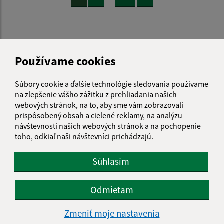
Používame cookies
Je táto stránka užitočná?
Áno
Nie
Boli tieto 
Boli 
Súbory cookie a ďalšie technológie sledovania používame
Našli ste na stránke chybu?
Napíšte nám
na zlepšenie vášho zážitku z prehliadania našich
webových stránok, na to, aby sme vám zobrazovali
Napíšte nám:
prispôsobený obsah a cielené reklamy, na analýzu
návštevnosti našich webových stránok a na pochopenie
Meno (povinné)
toho, odkiaľ naši návštevníci prichádzajú.
Súhlasím
E-mailová adresa (povinné)
Odmietam
Zmeniť moje nastavenia
Text vašej správy (povinné)