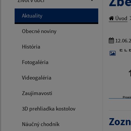
Zb
Život v obci
Aktuality
Úvod
Obecné noviny
12.06.
História
Fotogaléria
Videogaléria
Zaujímavosti
3D prehliadka kostolov
Zozn
Náučný chodník