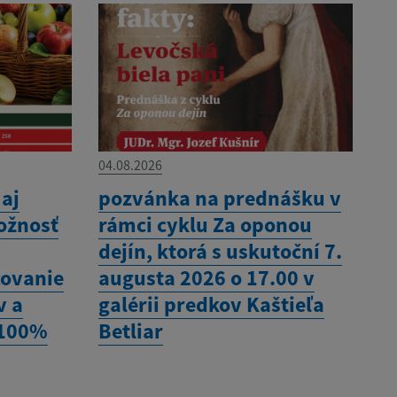
04.08.2026
 aj
pozvánka na prednášku v
ožnosť
rámci cyklu Za oponou
dejín, ktorá s uskutoční 7.
covanie
augusta 2026 o 17.00 v
v a
galérii predkov Kaštieľa
 100%
Betliar