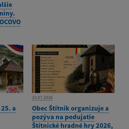
lšie
niny.
VOCOVO
23.07.2026
 25. a
Obec Štítnik organizuje a
pozýva na podujatie
Štítnické hradné hry 2026,