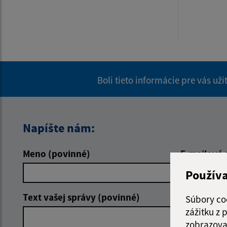
Boli tieto informácie pre vás už
Napíšte nám:
Meno (povinné)
E-mailová 
Použív
Text vašej správy (povinné)
Súbory co
zážitku z
zobrazova