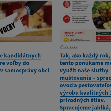
04.08.2026
e kandidátnych
Tak, ako každý rok,
pre voľby do
tento ponúkame m
v samosprávy obcí
využiť naše služby
muštovania – spra
ovocia pestovateľo
výrobu kvalitných
prírodných štiav.
Spracujeme jablká,