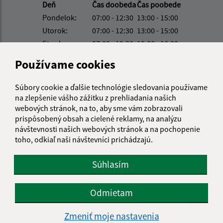
Deň
Čas doobeda
Čas poobede
Pondelok:
07:00 - 12:30
13:00 - 15:00
Utorok:
07:00 - 12:30
13:00 - 15:00
Streda:
07:00 - 12:30
13:00 - 16:30
Štvrtok:
nestránkový deň
Používame cookies
Piatok:
07:00 - 13:00
Obedňajšia prestávka:
12:30 - 13:00
Súbory cookie a ďalšie technológie sledovania používame
na zlepšenie vášho zážitku z prehliadania našich
webových stránok, na to, aby sme vám zobrazovali
prispôsobený obsah a cielené reklamy, na analýzu
Kontakt:
návštevnosti našich webových stránok a na pochopenie
Obecný úrad Rakovnica
toho, odkiaľ naši návštevníci prichádzajú.
Rakovnica 150
049 31 Rožňavské Bystré
Súhlasím
obec@rakovnica.sk
Odmietam
+421 58 788 35 00
IČO: 00328677
Zmeniť moje nastavenia