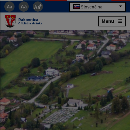
Slovenčina
Rakovnica
Menu
Oficiálna stránka