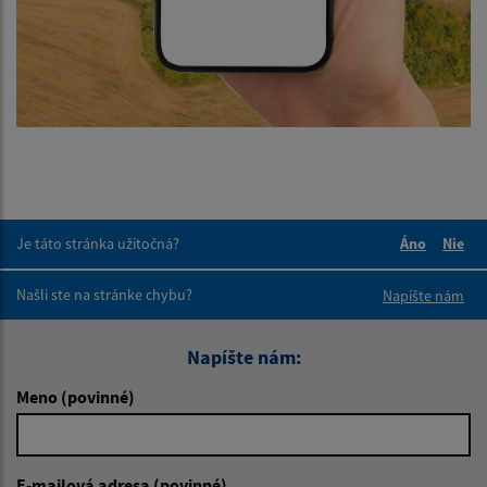
Je táto stránka užitočná?
Áno
Nie
Boli tieto 
Boli 
Našli ste na stránke chybu?
Napíšte nám
Napíšte nám:
Meno (povinné)
E-mailová adresa (povinné)