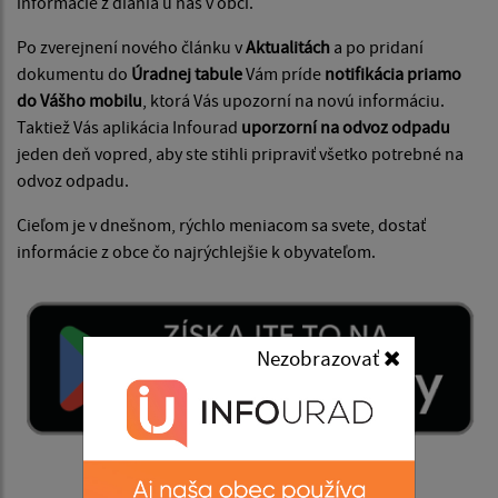
informácie z diania u nás v obci.
Po zverejnení nového článku v
Aktualitách
a po pridaní
dokumentu do
Úradnej tabule
Vám príde
notifikácia priamo
do Vášho mobilu
, ktorá Vás upozorní na novú informáciu.
Taktiež Vás aplikácia Infourad
uporzorní na odvoz odpadu
jeden deň vopred, aby ste stihli pripraviť všetko potrebné na
odvoz odpadu.
Cieľom je v dnešnom, rýchlo meniacom sa svete, dostať
informácie z obce čo najrýchlejšie k obyvateľom.
Nezobrazovať