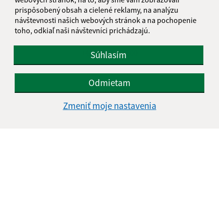
Rakovnica 150
prispôsobený obsah a cielené reklamy, na analýzu
návštevnosti našich webových stránok a na pochopenie
049 31 Rožňavské Bystré
toho, odkiaľ naši návštevníci prichádzajú.
obec@rakovnica.sk
+421 58 788 35 00
Súhlasím
IČO: 00328677
Odmietam
Zmeniť moje nastavenia