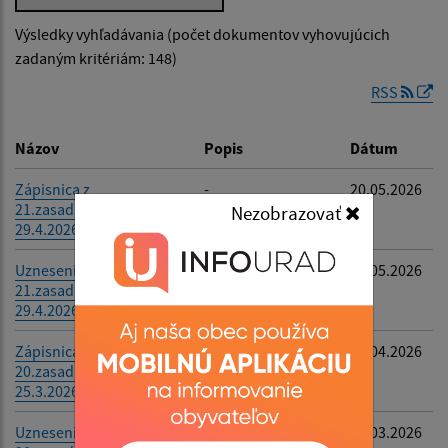
Výsledky vyhľadávania (počet dokumentov vyhovujúcich
Dátum zverejnenia od:
zadaným kritériám: 148)
RSS
Dátum zverejnenia do:
Názov
Popis
Dátum
Zápisnica z
-
20.05.2026
21.zasadnutia OZ
Filtrovať
Reset
Nezobrazovať
29.4.2026
Uznesenia z
-
06.05.2026
21.zasadnutia OZ dňa
29.4.2026
Zápisnica z
-
01.04.2026
20.zasadnutia OZ dňa
25.3.2026
Uznesenia z
-
30.03.2026