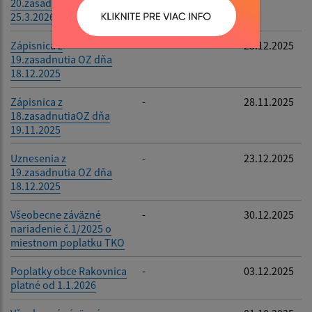
20.zasadnutia OZ dňa
25.3.2026
Zápisnica z
-
23.12.2025
19.zasadnutia OZ dňa
18.12.2025
Zápisnica z
-
28.11.2025
18.zasadnutiaOZ dňa
19.11.2025
Uznesenia z
-
23.12.2025
19.zasadnutia OZ dňa
18.12.2025
Všeobecne záväzné
-
30.12.2025
nariadenie č.1/2025 o
miestnom poplatku TKO
Poplatky obce Rakovnica
-
03.12.2025
platné od 1.1.2026