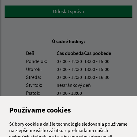
Google reCaptcha Response
Odoslať správu
Úradné hodiny:
Deň
Čas doobeda
Čas poobede
Pondelok:
07:00 - 12:30
13:00 - 15:00
Utorok:
07:00 - 12:30
13:00 - 15:00
Streda:
07:00 - 12:30
13:00 - 16:30
Štvrtok:
nestránkový deň
Piatok:
07:00 - 13:00
Obedňajšia prestávka:
12:30 - 13:00
Používame cookies
Súbory cookie a ďalšie technológie sledovania používame
Kontakt:
na zlepšenie vášho zážitku z prehliadania našich
Obecný úrad Rakovnica
webových stránok, na to, aby sme vám zobrazovali