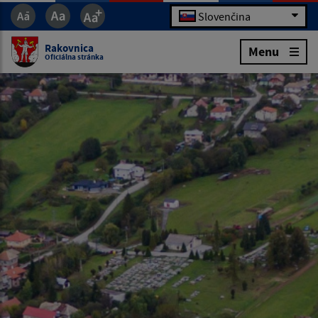
Slovenčina
Rakovnica
Menu
Oficiálna stránka