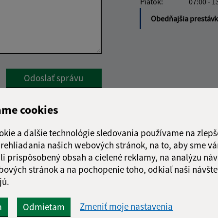
Piatok:
07:00 - 1
Obedňajšia prestáv
Google reCaptcha Response
Odoslať správu
ame cookies
okie a ďalšie technológie sledovania používame na zlepš
 prehliadania našich webových stránok, na to, aby sme v
li prispôsobený obsah a cielené reklamy, na analýzu náv
bových stránok a na pochopenie toho, odkiaľ naši návšte
jú.
Zmeniť moje nastavenia
m
Odmietam