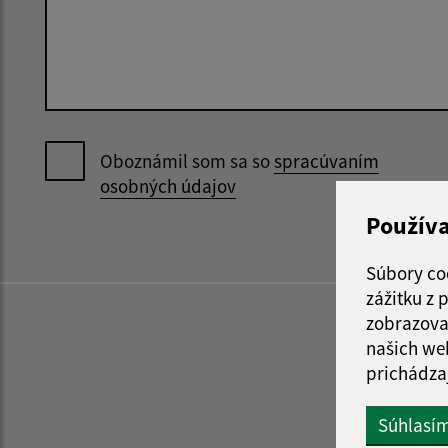
Oboznámil som sa so
spracúvaním
osobných údajov
Použív
Súbory co
zážitku z
zobrazova
našich we
prichádza
Súhlasí