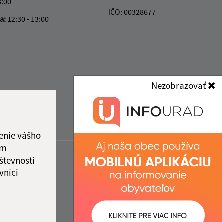
3:00
IČO: 00328677
ka:
12:30 - 13:00
Nezobrazovať
enie vášho
ám
števnosti
vníci