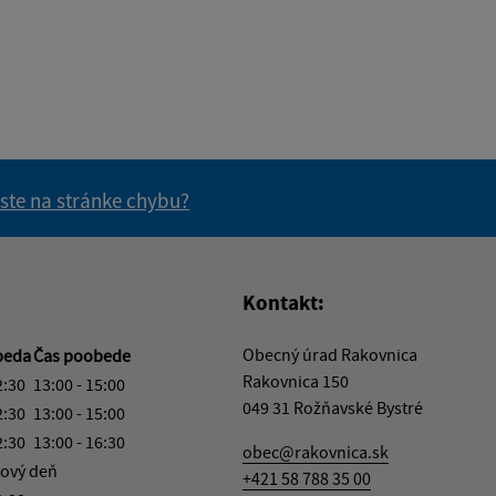
 ste na stránke chybu?
vás užitočné?
e pre vás užitočné?
Kontakt:
Obecný úrad Rakovnica
beda
Čas poobede
Rakovnica 150
2:30
13:00 - 15:00
049 31 Rožňavské Bystré
2:30
13:00 - 15:00
2:30
13:00 - 16:30
obec@rakovnica.sk
ový deň
+421 58 788 35 00