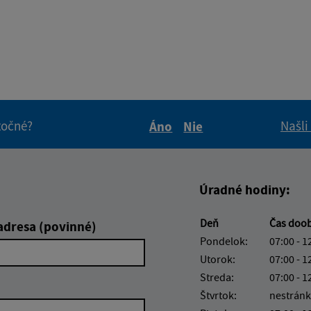
itočné?
Našli
Áno
Nie
Boli tieto informácie pre 
Boli tieto informáci
Úradné hodiny:
Deň
Čas doo
adresa (povinné)
Pondelok:
07:00 - 1
Utorok:
07:00 - 1
Streda:
07:00 - 1
Štvrtok:
nestránk