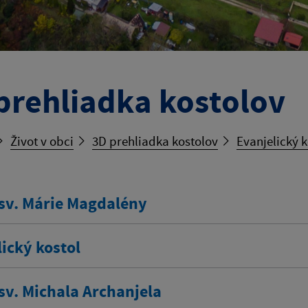
prehliadka kostolov
Život v obci
3D prehliadka kostolov
Evanjelický k
 sv. Márie Magdalény
ický kostol
sv. Michala Archanjela