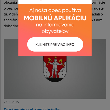
občania nahlasovať aj v deň konania volieb. Bližšie informácie
o bežnom hlasovaní do prenosnej volebnej schránky nájdete
tu. V deň volieb kontaktuje všetkých voličov, ktorí požiadali o
špeciálne hlasovanie špeciálna volebná komisia, ktorá s nimi
dohodne všetky ďalšie podrobnosti.
22.09.2025
Oznámenie o uložení zásielky