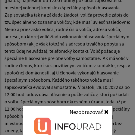
(piatok) najneskôr do 12:00 hodiny požiadať zapisovateľku
miestnej volebnej komisie o špeciálny spôsob hlasovania.
Zapisovateľka tak na základe žiadosti voliča prevedie zápis do
tzv. špeciálneho zoznamu voličov, kde musí uviesť nasledovné:
Meno a priezvisko voliča, rodné číslo voliča, adresu voliča,
adresu, na ktorej volič žiada vykonanie hlasovania špeciálnym
spôsobom (ak je však totožná s adresou trvalého pobytu sa
tento údaj neuvádza), telefonický kontakt. Volič požaduje
špeciálne hlasovanie pre obe voľby samostatne. Ak má volič v
rodine členov, ktorí sú s pozitívnym voličom v kontakte, resp. v
spoločnej domácnosti, aj tí členovia vykonajú hlasovanie
špeciálnym spôsobom. Každého takéhoto voliča musí
zapisovateľka evidovať samostatne. V piatok, 28.10.2022 sa po
12:00 hod. odovzdáva hlásenie o počte voličov, ktorí požiadali
o voľbu špeciálnym spôsobom okresnému úradu, teda už po
12:00 hodine nebude možné zapisovať požiadavky o špeciálny
Nezobrazovať
spôsob hlasovania. Pozor! Hlasovanie mimo volebnej
miestnosti (do prenosnej volebnej schránky) prebieha bez
zmeny, tam sa môžu voliči, najmä starší, menej mobilný