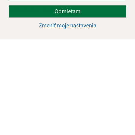
Odmietam
E-mailová adresa (povinné)
Zmeniť moje nastavenia
Text vašej správy (povinné)
Oboznámil som sa so
spracúvaním osobných
údajov
Google reCaptcha Response
Odoslať správu