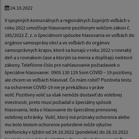
24.10.2022
V spojených komunálnych a regionálnych župných voľbách v
roku 2022 umožňuje hlasovanie pozitívnym voličom zákon č.
185/2022 Z. z. o špeciálnom spôsobe hlasovania vo voľbách do
orgánov samosprávy obcí a vo voľbách do orgánov
samosprávnych krajov, ktoré sa konajú v roku 2022 v rovnaký
deň a v rovnakom čase a ktorým sa menia a dopĺňajú niektoré
zákony. Telefónne číslo pre nahlasovanie požiadaviek o
špeciálne hlasovanie: 0905 130 129 Som COVID – 19 pozitívny,
ale chcem vo voľbách hlasovať. Čo mám robiť? Pozitivita testu
na ochorenie COVID-19 nie je prekážkou v práve
voliť. Pozitívny volič sa však nemôže dostaviť do volebnej
miestnosti, preto musí požiadať o špeciálny spôsob
hlasovania, teda o hlasovanie do špeciálnej prenosnej
volebnej schránky. Volič, ktorý má príznaky ochorenia alebo
mu bolo testom ochorenie potvrdené môže výlučne
telefonicky v týždni od 24.10.2022 (pondelok) do 28.10.2022