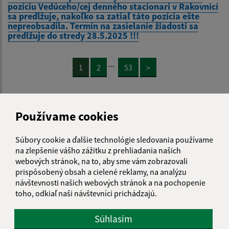
pozíciu Vedúceho/cej denného stacionari v Rakovnici
sa predlžuje, nakoľko sa zatiaľ táto pozícia ešte
nepreobsadila. Termín na zasielanie žiadosti sa
predlžuje do stredy 28.5.2025 !!!
...
1
2
53
>
Používame cookies
Je táto stránka užitočná?
Áno
Nie
Súbory cookie a ďalšie technológie sledovania používame
Boli tieto 
Boli 
na zlepšenie vášho zážitku z prehliadania našich
Našli ste na stránke chybu?
Napíšte nám
webových stránok, na to, aby sme vám zobrazovali
prispôsobený obsah a cielené reklamy, na analýzu
návštevnosti našich webových stránok a na pochopenie
Napíšte nám:
toho, odkiaľ naši návštevníci prichádzajú.
Meno (povinné)
Súhlasím