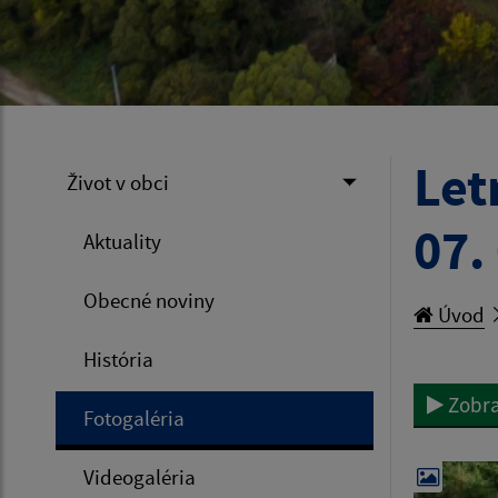
Let
Život v obci
07.
Aktuality
Obecné noviny
Úvod
História
Zobra
Fotogaléria
Videogaléria