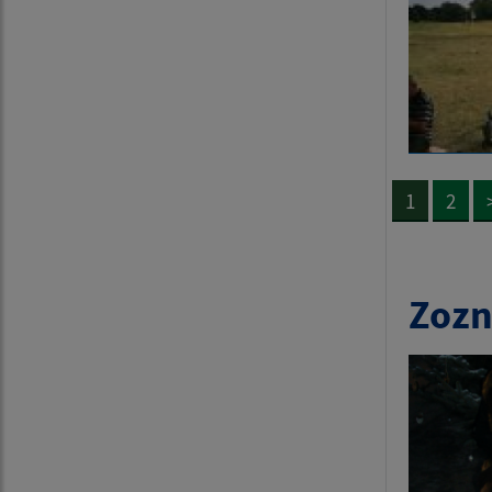
1
2
Zozn