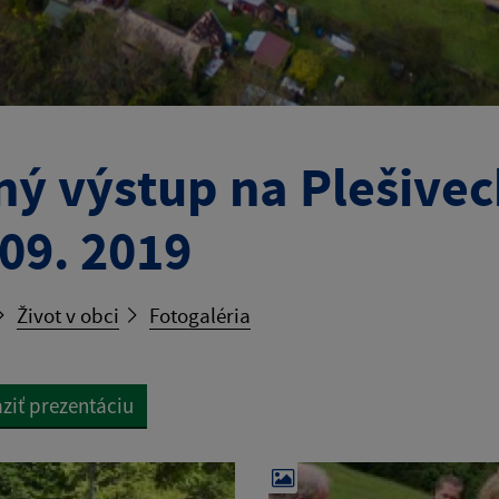
ný výstup na Plešivec
 09. 2019
Život v obci
Fotogaléria
ziť prezentáciu