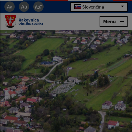
Slovenčina
Rakovnica
Menu
Oficiálna stránka