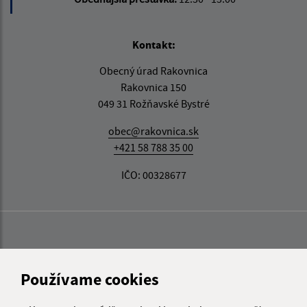
Kontakt:
Obecný úrad Rakovnica
Rakovnica 150
049 31 Rožňavské Bystré
obec@rakovnica.sk
+421 58 788 35 00
IČO: 00328677
Používame cookies