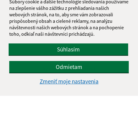
Súbory cookie a ďalšie technológie sledovania používame
na zlepšenie vášho zážitku z prehliadania našich
webových stránok, na to, aby sme vám zobrazovali
prispôsobený obsah a cielené reklamy, na analýzu
návštevnosti našich webových stránok a na pochopenie
toho, odkiaľ naši návštevníci prichádzajú.
Súhlasím
Informácie o stránke:
Odmietam
Vyhlásenie o prístupnosti
Autorské práva
Zmeniť moje nastavenia
Ochrana osobných údajov
Navigácia:
Vytlačiť aktuálnu stránku
Mapa stránok
Cookies
Rýchle odkazy: