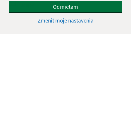
údajov
Odmietam
Google reCaptcha Response
Zmeniť moje nastavenia
Odoslať správu
Úradné hodiny:
Deň
Čas doobeda
Čas poobede
Pondelok:
07:00 - 12:30
13:00 - 15:00
Utorok:
07:00 - 12:30
13:00 - 15:00
Streda:
07:00 - 12:30
13:00 - 16:30
Štvrtok:
nestránkový deň
Piatok:
07:00 - 13:00
Obedňajšia prestávka:
12:30 - 13:00
Kontakt: