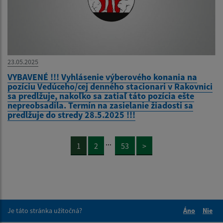
23.05.2025
VYBAVENÉ !!! Vyhlásenie výberového konania na
pozíciu Vedúceho/cej denného stacionari v Rakovnici
sa predlžuje, nakoľko sa zatiaľ táto pozícia ešte
nepreobsadila. Termín na zasielanie žiadosti sa
predlžuje do stredy 28.5.2025 !!!
...
1
2
53
>
Je táto stránka užitočná?
Áno
Nie
Boli tieto 
Boli 