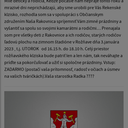
Milé detičky a rodičia, Keďže počasie nám nepraje tohto roku a
mrazivé dni neprichádzajú, aby sme urobili pre Vás Rekenské
klzisko, rozhodla som sa v spolupráci s Občianskym
združením Naša Rakovnica spríjemniť Vám zimné prázdniny a
vyšantiť sa spolu so svojimi kamarátmi a rodičmi… Prenajala
som pre všetky deti z Rakovnice a ich rodičov, starých rodičov
ľadovú plochu na zimnom štadióne v Rožňave dňa 3.januára
2023 , t.j. UTOROK od 16.15 h. do 18.10 h. Celý priestor
rožňavského klziska bude patriť len a len nám, tak neváhajte a
príďte sa pokorčuľovať a užiť si spoločne prázdniny. Vstup:
ZADARMO (postačí vaša prítomnosť, radosť v očiach a úsmev
na vašich tváričkách).Vaša starostka Radka ????