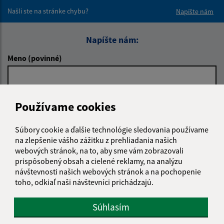
Našli ste na stránke chybu?
Napíšte nám
Napíšte nám:
Meno (povinné)
E-mailová adresa (povinné)
Používame cookies
Súbory cookie a ďalšie technológie sledovania používame
Text vašej správy (povinné)
na zlepšenie vášho zážitku z prehliadania našich
webových stránok, na to, aby sme vám zobrazovali
prispôsobený obsah a cielené reklamy, na analýzu
návštevnosti našich webových stránok a na pochopenie
toho, odkiaľ naši návštevníci prichádzajú.
Súhlasím
Oboznámil som sa so
spracúvaním osobných