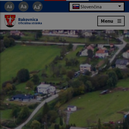
Slovenčina
Rakovnica
Menu
Oficiálna stránka