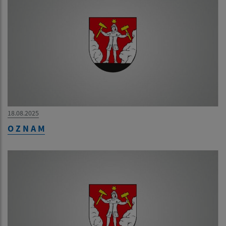
18.08.2025
O Z N A M