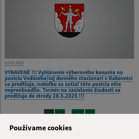
23.05.2025
VYBAVENÉ !!! Vyhlásenie výberového konania na
pozíciu Vedúceho/cej denného stacionari v Rakovnici
sa predlžuje, nakoľko sa zatiaľ táto pozícia ešte
nepreobsadila. Termín na zasielanie žiadosti sa
predlžuje do stredy 28.5.2025 !!!
...
1
2
53
>
Používame cookies