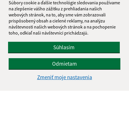
Súbory cookie a ďalšie technológie sledovania používame
na zlepšenie vášho zážitku z prehliadania našich
webových stránok, na to, aby sme vám zobrazovali
Je táto stránka užitočná?
Áno
Nie
Boli tieto 
Boli 
prispôsobený obsah a cielené reklamy, na analýzu
návštevnosti našich webových stránok a na pochopenie
Našli ste na stránke chybu?
Napíšte nám
toho, odkiaľ naši návštevníci prichádzajú.
Napíšte nám:
Súhlasím
Meno (povinné)
Odmietam
Zmeniť moje nastavenia
E-mailová adresa (povinné)
Text vašej správy (povinné)