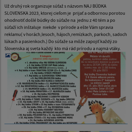
Už druhý rok organizuje súťaž s názvom NAJ BÚDKA
SLOVENSKA 2023, ktorej cieľom je prijať a odbornou porotou
ohodnotiť došlé búdky do súťaže na jednu z 40 tém a po
súťaží ich inštaluje niekde v prírode a ešte Vám spravia
reklamu( v horách,lesoch, hájoch,remízkach, parkoch, sadoch
lúkach a pasienkoch.) Do súťaže sa môže zapojiť každý zo
Slovenska aj sveta každý kto má rád prírodu a najmä vtáky.