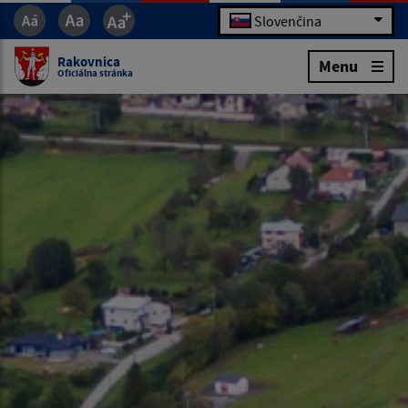
Slovenčina
Rakovnica
Menu
Oficiálna stránka