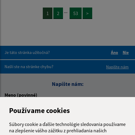
...
1
2
53
>
Je táto stránka užitočná?
Áno
Nie
Boli tieto 
Boli 
Našli ste na stránke chybu?
Napíšte nám
Napíšte nám:
Meno (povinné)
Používame cookies
E-mailová adresa (povinné)
Súbory cookie a ďalšie technológie sledovania používame
na zlepšenie vášho zážitku z prehliadania našich