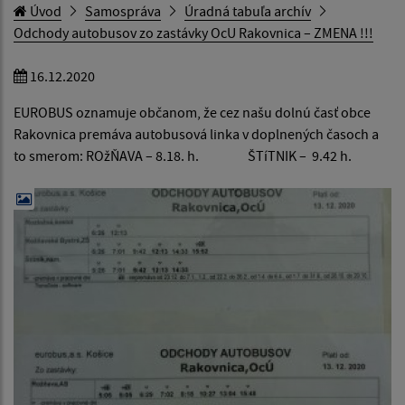
Úvod
Samospráva
Úradná tabuľa archív
Odchody autobusov zo zastávky OcU Rakovnica – ZMENA !!!
16.12.2020
EUROBUS oznamuje občanom, že cez našu dolnú časť obce
Rakovnica premáva autobusová linka v doplnených časoch a
to smerom: ROžŇAVA – 8.18. h. ŠTíTNIK – 9.42 h.