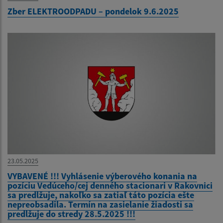
Zber ELEKTROODPADU – pondelok 9.6.2025
23.05.2025
VYBAVENÉ !!! Vyhlásenie výberového konania na
pozíciu Vedúceho/cej denného stacionari v Rakovnici
sa predlžuje, nakoľko sa zatiaľ táto pozícia ešte
nepreobsadila. Termín na zasielanie žiadosti sa
predlžuje do stredy 28.5.2025 !!!