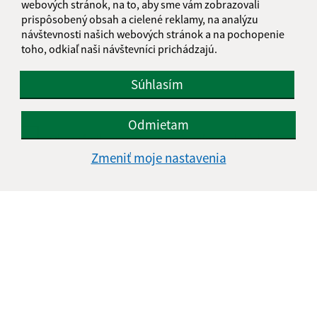
webových stránok, na to, aby sme vám zobrazovali
prispôsobený obsah a cielené reklamy, na analýzu
Text vašej správy (povinné)
návštevnosti našich webových stránok a na pochopenie
toho, odkiaľ naši návštevníci prichádzajú.
Súhlasím
Odmietam
Oboznámil som sa so
spracúvaním osobných
údajov
Zmeniť moje nastavenia
Google reCaptcha Response
Odoslať správu
Úradné hodiny:
Deň
Čas doobeda
Čas poobede
Pondelok:
07:00 - 12:30
13:00 - 15:00