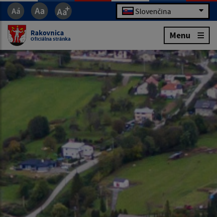
Slovenčina
Rakovnica
Menu
Oficiálna stránka