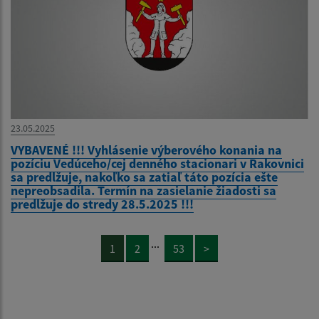
23.05.2025
VYBAVENÉ !!! Vyhlásenie výberového konania na
pozíciu Vedúceho/cej denného stacionari v Rakovnici
sa predlžuje, nakoľko sa zatiaľ táto pozícia ešte
nepreobsadila. Termín na zasielanie žiadosti sa
predlžuje do stredy 28.5.2025 !!!
...
1
2
53
>