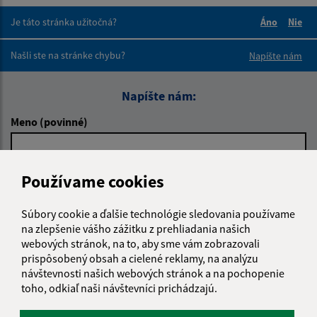
Je táto stránka užitočná?
Áno
Nie
Boli tieto 
Boli 
Našli ste na stránke chybu?
Napíšte nám
Napíšte nám:
Meno (povinné)
Používame cookies
E-mailová adresa (povinné)
Súbory cookie a ďalšie technológie sledovania používame
na zlepšenie vášho zážitku z prehliadania našich
Text vašej správy (povinné)
webových stránok, na to, aby sme vám zobrazovali
prispôsobený obsah a cielené reklamy, na analýzu
návštevnosti našich webových stránok a na pochopenie
toho, odkiaľ naši návštevníci prichádzajú.