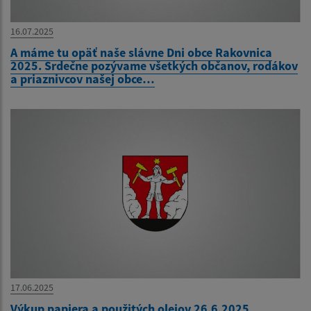
16.07.2025
A máme tu opäť naše slávne Dni obce Rakovnica
2025. Srdečne pozývame všetkých občanov, rodákov
a priaznivcov našej obce…
17.06.2025
Výkup papiera a použitých olejov 26.6.2025