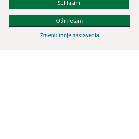
Súhlasím
Oboznámil som sa so
spracúvaním osobných
Odmietam
údajov
Zmeniť moje nastavenia
Google reCaptcha Response
Odoslať správu
Úradné hodiny:
Deň
Čas doobeda
Čas poobede
Pondelok:
07:00 - 12:30
13:00 - 15:00
Utorok:
07:00 - 12:30
13:00 - 15:00
Streda:
07:00 - 12:30
13:00 - 16:30
Štvrtok:
nestránkový deň
Piatok:
07:00 - 13:00
Obedňajšia prestávka:
12:30 - 13:00