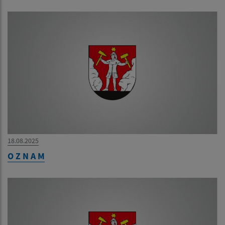
18.08.2025
O Z N A M