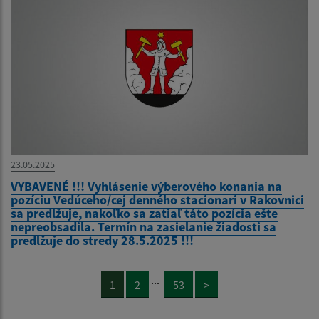
23.05.2025
VYBAVENÉ !!! Vyhlásenie výberového konania na
pozíciu Vedúceho/cej denného stacionari v Rakovnici
sa predlžuje, nakoľko sa zatiaľ táto pozícia ešte
nepreobsadila. Termín na zasielanie žiadosti sa
predlžuje do stredy 28.5.2025 !!!
...
1
2
53
>