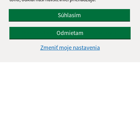
Súhlasím
Odmietam
Oboznámil som sa so
spracúvaním osobných
údajov
Zmeniť moje nastavenia
Google reCaptcha Response
Odoslať správu
Úradné hodiny:
Deň
Čas doobeda
Čas poobede
Pondelok:
07:00 - 12:30
13:00 - 15:00
Utorok:
07:00 - 12:30
13:00 - 15:00
Streda:
07:00 - 12:30
13:00 - 16:30
Štvrtok:
nestránkový deň
Piatok:
07:00 - 13:00