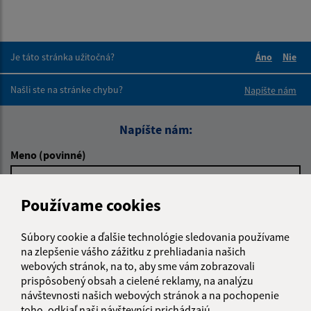
Je táto stránka užitočná?
Áno
Nie
Boli tieto 
Boli 
Našli ste na stránke chybu?
Napíšte nám
Napíšte nám:
Meno (povinné)
Používame cookies
E-mailová adresa (povinné)
Súbory cookie a ďalšie technológie sledovania používame
na zlepšenie vášho zážitku z prehliadania našich
webových stránok, na to, aby sme vám zobrazovali
Text vašej správy (povinné)
prispôsobený obsah a cielené reklamy, na analýzu
návštevnosti našich webových stránok a na pochopenie
toho, odkiaľ naši návštevníci prichádzajú.