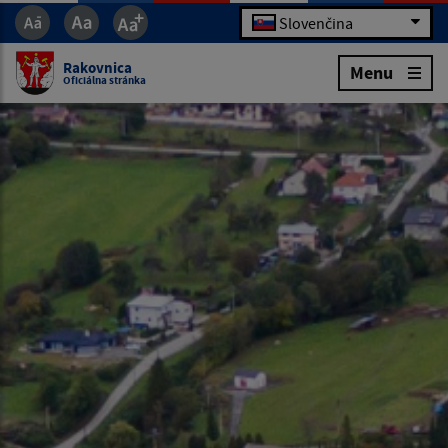
Slovenčina
Rakovnica
Menu
Oficiálna stránka