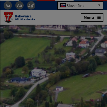
Slovenčina
Rakovnica
Menu
Oficiálna stránka