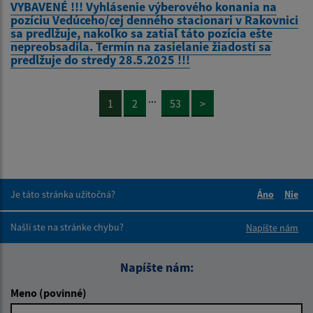
VYBAVENÉ !!! Vyhlásenie výberového konania na
pozíciu Vedúceho/cej denného stacionari v Rakovnici
sa predlžuje, nakoľko sa zatiaľ táto pozícia ešte
nepreobsadila. Termín na zasielanie žiadosti sa
predlžuje do stredy 28.5.2025 !!!
...
1
2
53
>
Je táto stránka užitočná?
Áno
Nie
Boli tieto 
Boli 
Našli ste na stránke chybu?
Napíšte nám
Napíšte nám:
Meno (povinné)