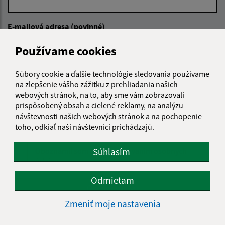
E-mailová adresa (povinné)
Používame cookies
Text vašej správy (povinné)
Súbory cookie a ďalšie technológie sledovania používame
na zlepšenie vášho zážitku z prehliadania našich
webových stránok, na to, aby sme vám zobrazovali
prispôsobený obsah a cielené reklamy, na analýzu
návštevnosti našich webových stránok a na pochopenie
toho, odkiaľ naši návštevníci prichádzajú.
Oboznámil som sa so
spracúvaním osobných
Súhlasím
údajov
Odmietam
Google reCaptcha Response
Odoslať správu
Zmeniť moje nastavenia