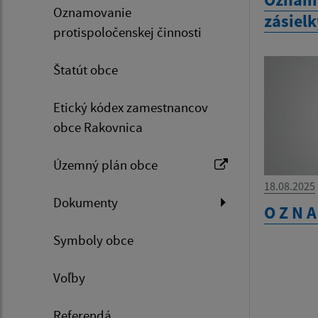
Oznamovanie
zásiel
protispoločenskej činnosti
Štatút obce
Etický kódex zamestnancov
obce Rakovnica
Územný plán obce
18.08.2025
Dokumenty
O Z N A
Symboly obce
Voľby
Referendá