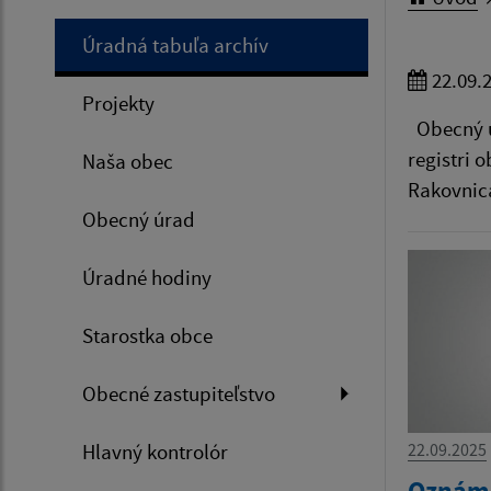
Úradná tabuľa archív
22.09.
Projekty
Obecný úr
registri 
Naša obec
Rakovnica
Obecný úrad
Úradné hodiny
Starostka obce
Obecné zastupiteľstvo
Hlavný kontrolór
22.09.2025
Oznáme