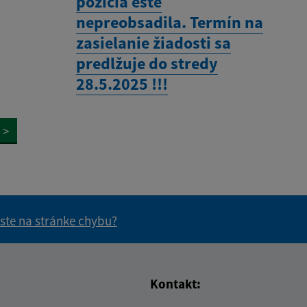
pozícia ešte
nepreobsadila. Termín na
zasielanie žiadosti sa
predlžuje do stredy
28.5.2025 !!!
>
 ste na stránke chybu?
vás užitočné?
e pre vás užitočné?
Kontakt: