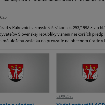
2025
ad v Rakovnici v zmysle § 5 zákona č. 253/1998 Z.z o hl
obyvateľov Slovenskej republiky v znení neskorších pred
 má uloženú zásielku na prevzatie na obecnom úrade v R
02.09.2025
nie o uložení
Výdaj naturálií A