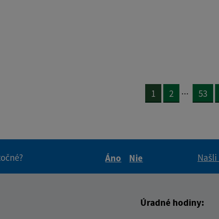
...
1
2
53
itočné?
Našli
Áno
Nie
Boli tieto informácie pre 
Boli tieto informáci
Úradné hodiny: