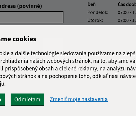
Deň
Čas doo
adresa (povinné)
Pondelok:
07:00 - 1
Utorok:
07:00 - 1
Streda:
07:00 - 1
Štvrtok:
nestránk
ame cookies
Piatok:
07:00 - 1
okie a ďalšie technológie sledovania používame na zlepš
Obedňajšia prestáv
 prehliadania našich webových stránok, na to, aby sme v
li prispôsobený obsah a cielené reklamy, na analýzu náv
bových stránok a na pochopenie toho, odkiaľ naši návšte
jú.
Google reCaptcha Response
Odoslať správu
Zmeniť moje nastavenia
m
Odmietam