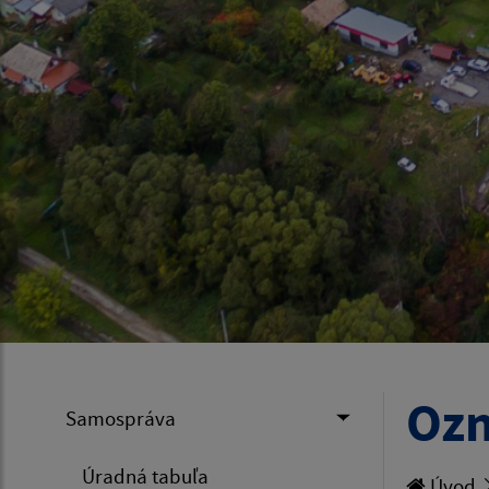
Ozn
Samospráva
Úradná tabuľa
Úvod