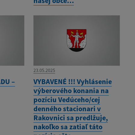
našej obce…
23.05.2025
DU –
VYBAVENÉ !!! Vyhlásenie
výberového konania na
pozíciu Vedúceho/cej
denného stacionari v
Rakovnici sa predlžuje,
nakoľko sa zatiaľ táto