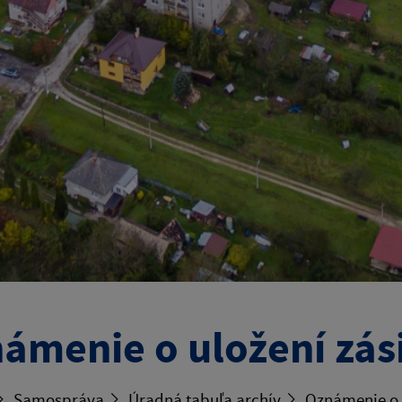
ámenie o uložení zás
Samospráva
Úradná tabuľa archív
Oznámenie o u