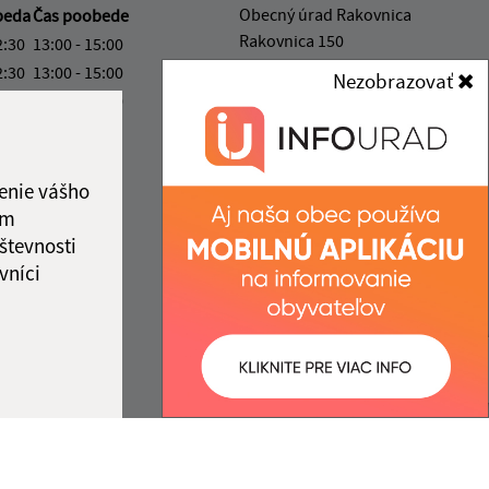
Obecný úrad Rakovnica
beda
Čas poobede
Rakovnica 150
2:30
13:00 - 15:00
049 31 Rožňavské Bystré
2:30
13:00 - 15:00
Nezobrazovať
2:30
13:00 - 16:30
obec@rakovnica.sk
ový deň
+421 58 788 35 00
3:00
IČO: 00328677
enie vášho
ka:
12:30 - 13:00
ám
števnosti
vníci