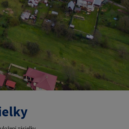
ielky
ložení zásielky