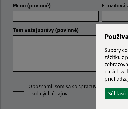
Meno (povinné)
E-mailová 
Text vašej správy (povinné)
Použív
Súbory co
zážitku z
zobrazova
našich we
prichádza
Oboznámil som sa so
spracúvaním
Súhlasí
osobných údajov