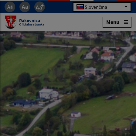
Slovenčina
Rakovnica
Menu
Oficiálna stránka