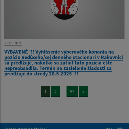
23.05.2025
VYBAVENÉ !!! Vyhlásenie výberového konania na
pozíciu Vedúceho/cej denného stacionari v Rakovnici
sa predlžuje, nakoľko sa zatiaľ táto pozícia ešte
nepreobsadila. Termín na zasielanie žiadosti sa
predlžuje do stredy 28.5.2025 !!!
...
1
2
53
>
Je táto stránka užitočná?
Áno
Nie