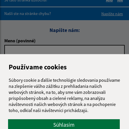
Boli tieto 
Boli 
Našli ste na stránke chybu?
Napíšte nám
Napíšte nám:
Meno (povinné)
E-mailová adresa (povinné)
Používame cookies
Súbory cookie a ďalšie technológie sledovania používame
na zlepšenie vášho zážitku z prehliadania našich
Text vašej správy (povinné)
webových stránok, na to, aby sme vám zobrazovali
prispôsobený obsah a cielené reklamy, na analýzu
návštevnosti našich webových stránok a na pochopenie
toho, odkiaľ naši návštevníci prichádzajú.
Súhlasím