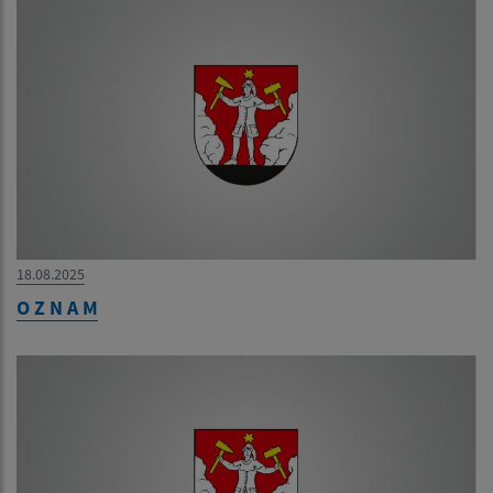
18.08.2025
O Z N A M