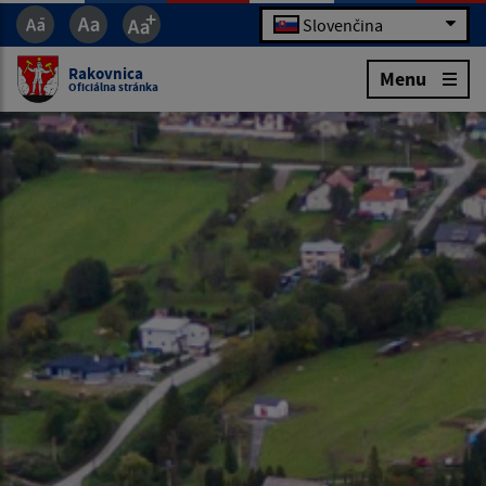
Slovenčina
Rakovnica
Menu
Oficiálna stránka