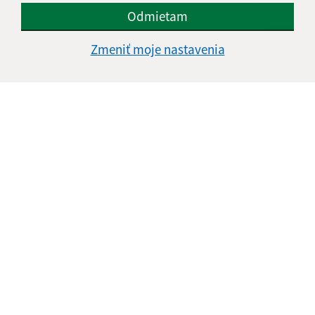
údajov
Odmietam
Google reCaptcha Response
Zmeniť moje nastavenia
Odoslať správu
Úradné hodiny:
Deň
Čas doobeda
Čas poobede
Pondelok:
07:00 - 12:30
13:00 - 15:00
Utorok:
07:00 - 12:30
13:00 - 15:00
Streda:
07:00 - 12:30
13:00 - 16:30
Štvrtok:
nestránkový deň
Piatok:
07:00 - 13:00
Obedňajšia prestávka:
12:30 - 13:00
Kontakt: