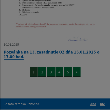
10.01.2025
Pozvánka na 13. zasadnutie OZ dňa 15.01.2025 o
17.00 hod.
1
2
3
4
5
>
Je táto stránka užitočná?
Áno
Nie
Boli tieto 
Boli 