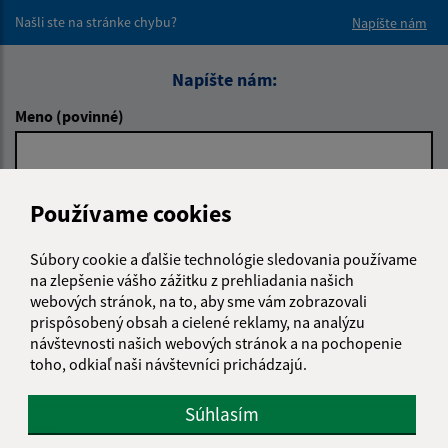
Našli ste na stránke chybu?
Napíšte nám
Napíšte nám:
Meno (povinné)
E-mailová adresa (povinné)
Používame cookies
Súbory cookie a ďalšie technológie sledovania používame
Text vašej správy (povinné)
na zlepšenie vášho zážitku z prehliadania našich
webových stránok, na to, aby sme vám zobrazovali
prispôsobený obsah a cielené reklamy, na analýzu
návštevnosti našich webových stránok a na pochopenie
toho, odkiaľ naši návštevníci prichádzajú.
Súhlasím
Oboznámil som sa so
spracúvaním osobných