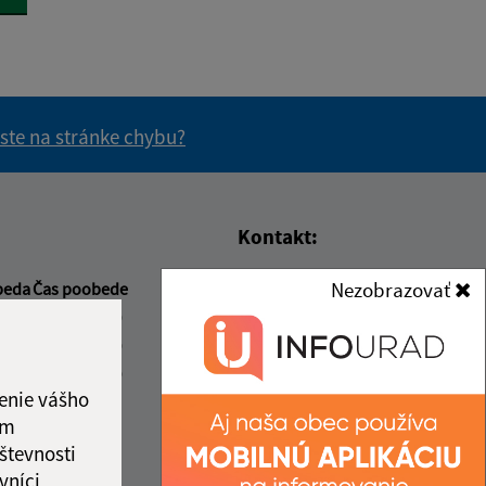
 ste na stránke chybu?
vás užitočné?
e pre vás užitočné?
Kontakt:
Obecný úrad Rakovnica
Nezobrazovať
beda
Čas poobede
Rakovnica 150
2:30
13:00 - 15:00
049 31 Rožňavské Bystré
2:30
13:00 - 15:00
2:30
13:00 - 16:30
obec@rakovnica.sk
enie vášho
ový deň
+421 58 788 35 00
ám
3:00
števnosti
IČO: 00328677
ka:
12:30 - 13:00
vníci