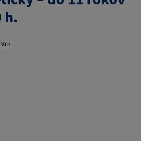
 h.
00 h.