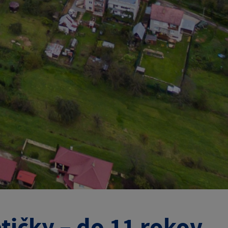
tičky – do 11 rokov