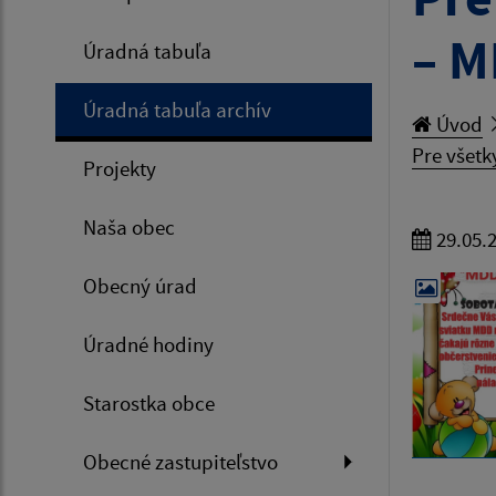
– M
Úradná tabuľa
Úradná tabuľa archív
Úvod
Pre všetk
Projekty
Naša obec
29.05.
Obecný úrad
Úradné hodiny
Starostka obce
Obecné zastupiteľstvo