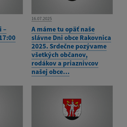
16.07.2025
i –
A máme tu opäť naše
 17:00
slávne Dni obce Rakovnica
2025. Srdečne pozývame
všetkých občanov,
rodákov a priaznivcov
našej obce…