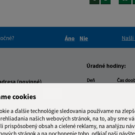
itočné?
Našli
Áno
Nie
Boli tieto informácie pre 
Boli tieto informáci
Úradné hodiny:
Deň
Čas doo
adresa (povinné)
Pondelok:
07:00 - 1
ame cookies
Utorok:
07:00 - 1
Streda:
07:00 - 1
okie a ďalšie technológie sledovania používame na zlepš
Štvrtok:
nestránk
 prehliadania našich webových stránok, na to, aby sme v
Piatok:
07:00 - 1
li prispôsobený obsah a cielené reklamy, na analýzu náv
Obedňajšia prestáv
bových stránok a na pochopenie toho, odkiaľ naši návšte