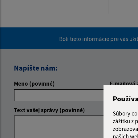
Boli tieto informácie pre vás už
Napíšte nám:
Meno (povinné)
E-mailová 
Použív
Text vašej správy (povinné)
Súbory co
zážitku z
zobrazova
našich we