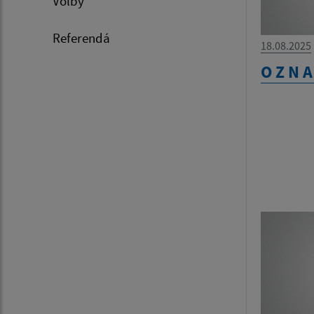
Voľby
Referendá
18.08.2025
O Z N A