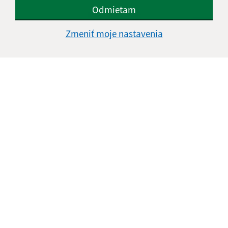
Odmietam
Napíšte nám:
Zmeniť moje nastavenia
Meno (povinné)
E-mailová adresa (povinné)
Text vašej správy (povinné)
Oboznámil som sa so
spracúvaním osobných
údajov