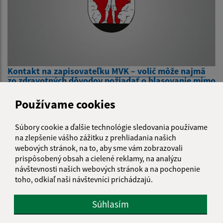
Kontakt na zapisovateľku MVK – volič môže najmä
zo zdravotných dôvodov požiadať o hlasovanie mimo
volebnej miestnosti, do prenosnej volebnej schránky.
Používame cookies
1
2
3
>
Súbory cookie a ďalšie technológie sledovania používame
na zlepšenie vášho zážitku z prehliadania našich
webových stránok, na to, aby sme vám zobrazovali
prispôsobený obsah a cielené reklamy, na analýzu
návštevnosti našich webových stránok a na pochopenie
toho, odkiaľ naši návštevníci prichádzajú.
Je táto stránka užitočná?
Áno
Nie
Boli tieto 
Boli 
Súhlasím
Našli ste na stránke chybu?
Napíšte nám