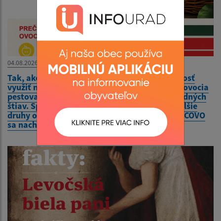
04.08.2026
Tak, ako každý rok, aj tento ponúkame možnosť
využiť naše služby muštovania – spracovanie ovocia
pestovateľov a výrobu kvalitných 100% prírodných
štiav. Spracujeme jablká, hrušky, hrozno a ďalšie
druhy ovocia a zeleniny. Naša prevádzka OVOCOVO
sa nachádza