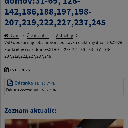
domov:31-69, 128-
142,186,188,197,198-
207,219,222,227,237,245
Úvod
Život v obci
Aktuality
VSD upozorňuje občanov na odstávku elektriny dňa 19.5.2026
konkrétne čísla domov:31-69, 128-142,186,188,197,198-
207,219,222,227,237,245
15.05.2026
Odstávka
| PDF | 0.17 Mb
Dátum vyvesenia:
15.05.2026
Zoznam aktualít: