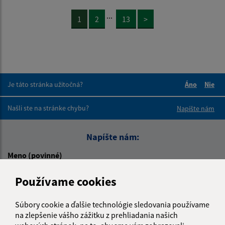
...
1
2
13
>
Je táto stránka užitočná?
Áno
Nie
Boli tieto 
Boli 
Našli ste na stránke chybu?
Napíšte nám
Napíšte nám:
Meno (povinné)
Používame cookies
E-mailová adresa (povinné)
Súbory cookie a ďalšie technológie sledovania používame
na zlepšenie vášho zážitku z prehliadania našich