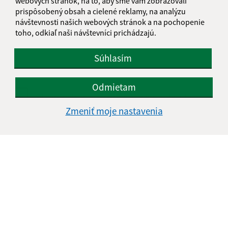
webových stránok, na to, aby sme vám zobrazovali
prispôsobený obsah a cielené reklamy, na analýzu
Text vašej správy (povinné)
návštevnosti našich webových stránok a na pochopenie
toho, odkiaľ naši návštevníci prichádzajú.
Súhlasím
Odmietam
Oboznámil som sa so
spracúvaním osobných
údajov
Zmeniť moje nastavenia
Google reCaptcha Response
Odoslať správu
Úradné hodiny:
Deň
Čas doobeda
Čas poobede
Pondelok:
07:00 - 12:30
13:00 - 15:00