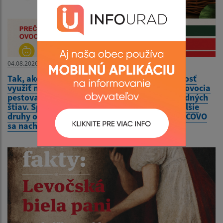
04.08.2026
Tak, ako každý rok, aj tento ponúkame možnosť
využiť naše služby muštovania – spracovanie ovocia
pestovateľov a výrobu kvalitných 100% prírodných
štiav. Spracujeme jablká, hrušky, hrozno a ďalšie
druhy ovocia a zeleniny. Naša prevádzka OVOCOVO
sa nachádza