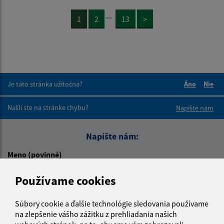
...
1
2
13
>
Je táto stránka užitočná?
Áno
Nie
Boli tieto 
Boli 
Našli ste na stránke chybu?
Napíšte nám
Napíšte nám:
Meno (povinné)
Používame cookies
E-mailová adresa (povinné)
Súbory cookie a ďalšie technológie sledovania používame
na zlepšenie vášho zážitku z prehliadania našich