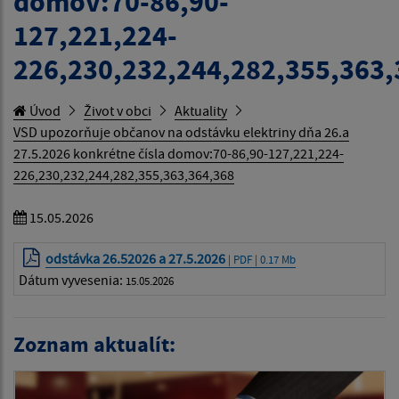
domov:70-86,90-
127,221,224-
226,230,232,244,282,355,363,
Úvod
Život v obci
Aktuality
VSD upozorňuje občanov na odstávku elektriny dňa 26.a
27.5.2026 konkrétne čísla domov:70-86,90-127,221,224-
226,230,232,244,282,355,363,364,368
15.05.2026
odstávka 26.52026 a 27.5.2026
| PDF | 0.17 Mb
Dátum vyvesenia:
15.05.2026
Zoznam aktualít: