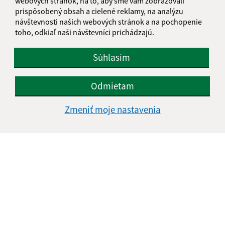
webových stránok, na to, aby sme vám zobrazovali
prispôsobený obsah a cielené reklamy, na analýzu
Text vašej správy (povinné)
návštevnosti našich webových stránok a na pochopenie
toho, odkiaľ naši návštevníci prichádzajú.
Súhlasím
Odmietam
Oboznámil som sa so
spracúvaním osobných
údajov
Zmeniť moje nastavenia
Google reCaptcha Response
Odoslať správu
Úradné hodiny:
Deň
Čas doobeda
Čas poobede
Pondelok:
07:00 - 12:30
13:00 - 15:00