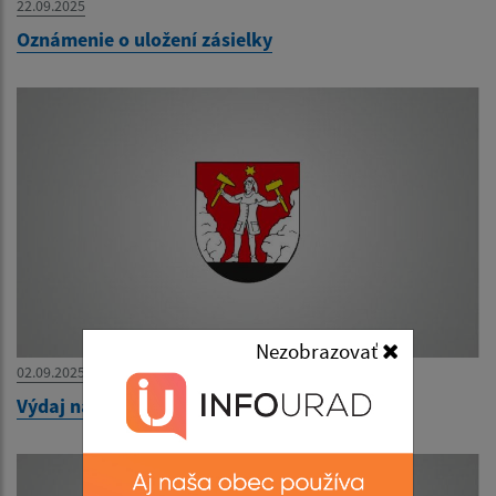
22.09.2025
Oznámenie o uložení zásielky
Nezobrazovať
02.09.2025
Výdaj naturálií AGROSPOL HONCE 2025