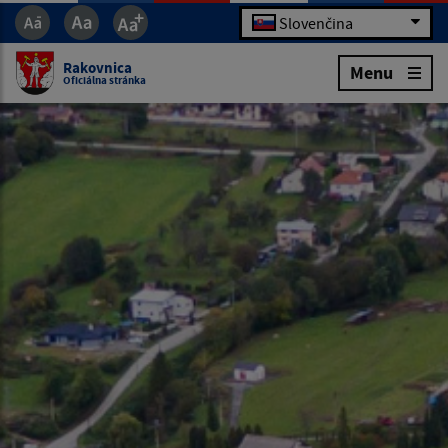
Slovenčina
Rakovnica
Menu
Oficiálna stránka