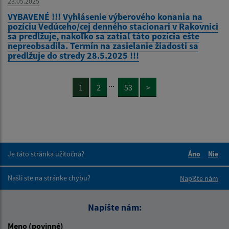
23.05.2025
VYBAVENÉ !!! Vyhlásenie výberového konania na
pozíciu Vedúceho/cej denného stacionari v Rakovnici
sa predlžuje, nakoľko sa zatiaľ táto pozícia ešte
nepreobsadila. Termín na zasielanie žiadosti sa
predlžuje do stredy 28.5.2025 !!!
...
1
2
53
>
Je táto stránka užitočná?
Áno
Nie
Boli tieto 
Boli 
Našli ste na stránke chybu?
Napíšte nám
Napíšte nám:
Meno (povinné)