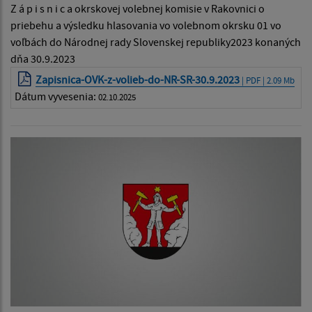
Z á p i s n i c a okrskovej volebnej komisie v Rakovnici o
priebehu a výsledku hlasovania vo volebnom okrsku 01 vo
voľbách do Národnej rady Slovenskej republiky2023 konaných
dňa 30.9.2023
Zapisnica-OVK-z-volieb-do-NR-SR-30.9.2023
| PDF | 2.09 Mb
Dátum vyvesenia:
02.10.2025