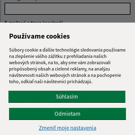
E-mailová adresa (povinné)
Používame cookies
Text vašej správy (povinné)
Súbory cookie a ďalšie technológie sledovania používame
na zlepšenie vášho zážitku z prehliadania našich
webových stránok, na to, aby sme vám zobrazovali
prispôsobený obsah a cielené reklamy, na analýzu
návštevnosti našich webových stránok a na pochopenie
toho, odkiaľ naši návštevníci prichádzajú.
Súhlasím
Oboznámil som sa so
spracúvaním osobných
údajov
Odmietam
Google reCaptcha Response
Odoslať správu
Zmeniť moje nastavenia