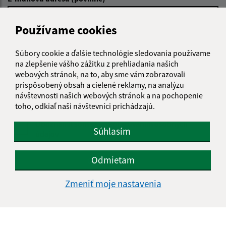
Používame cookies
Text vašej správy (povinné)
Súbory cookie a ďalšie technológie sledovania používame
na zlepšenie vášho zážitku z prehliadania našich
webových stránok, na to, aby sme vám zobrazovali
prispôsobený obsah a cielené reklamy, na analýzu
návštevnosti našich webových stránok a na pochopenie
toho, odkiaľ naši návštevníci prichádzajú.
Oboznámil som sa so
spracúvaním osobných
Súhlasím
údajov
Google reCaptcha Response
Odmietam
Odoslať správu
Zmeniť moje nastavenia
Úradné hodiny: