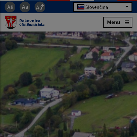
Slovenčina
Rakovnica
Menu
Oficiálna stránka