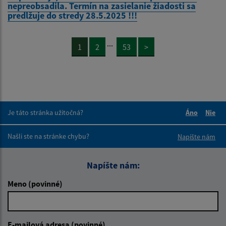
nepreobsadila. Termín na zasielanie žiadosti sa
predlžuje do stredy 28.5.2025 !!!
...
1
2
53
>
Je táto stránka užitočná?
Áno
Nie
Boli tieto 
Boli 
Našli ste na stránke chybu?
Napíšte nám
Napíšte nám:
Meno (povinné)
E-mailová adresa (povinné)