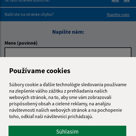
Boli tieto 
Boli 
Našli ste na stránke chybu?
Napíšte nám
Napíšte nám:
Meno (povinné)
E-mailová adresa (povinné)
Používame cookies
Súbory cookie a ďalšie technológie sledovania používame
na zlepšenie vášho zážitku z prehliadania našich
Text vašej správy (povinné)
webových stránok, na to, aby sme vám zobrazovali
prispôsobený obsah a cielené reklamy, na analýzu
návštevnosti našich webových stránok a na pochopenie
toho, odkiaľ naši návštevníci prichádzajú.
Súhlasím