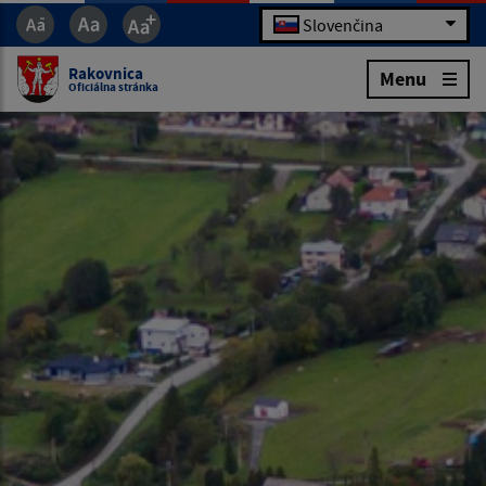
Slovenčina
Rakovnica
Menu
Oficiálna stránka