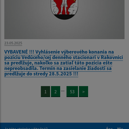
23.05.2025
VYBAVENÉ !!! Vyhlásenie výberového konania na
pozíciu Vedúceho/cej denného stacionari v Rakovnici
sa predlžuje, nakoľko sa zatiaľ táto pozícia ešte
nepreobsadila. Termín na zasielanie žiadosti sa
predlžuje do stredy 28.5.2025 !!!
...
1
2
53
>
Je táto stránka užitočná?
Áno
Nie