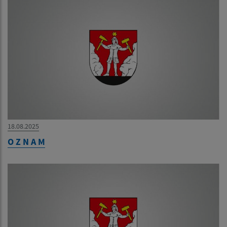
18.08.2025
O Z N A M