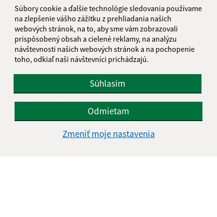
Súbory cookie a ďalšie technológie sledovania používame
na zlepšenie vášho zážitku z prehliadania našich
webových stránok, na to, aby sme vám zobrazovali
Je táto stránka užitočná?
Áno
Nie
prispôsobený obsah a cielené reklamy, na analýzu
Boli tieto 
Boli 
návštevnosti našich webových stránok a na pochopenie
Našli ste na stránke chybu?
Napíšte nám
toho, odkiaľ naši návštevníci prichádzajú.
Napíšte nám:
Súhlasím
Meno (povinné)
Odmietam
Zmeniť moje nastavenia
E-mailová adresa (povinné)
Text vašej správy (povinné)