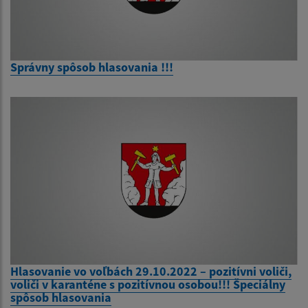
Správny spôsob hlasovania !!!
Hlasovanie vo voľbách 29.10.2022 – pozitívni voliči,
voliči v karanténe s pozitívnou osobou!!! Špeciálny
spôsob hlasovania