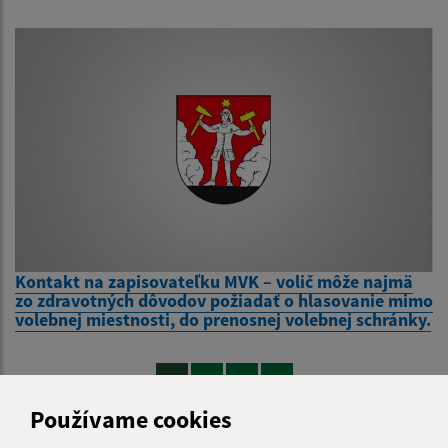
Kontakt na zapisovateľku MVK – volič môže najmä
zo zdravotných dôvodov požiadať o hlasovanie mimo
volebnej miestnosti, do prenosnej volebnej schránky.
1
2
3
>
Používame cookies